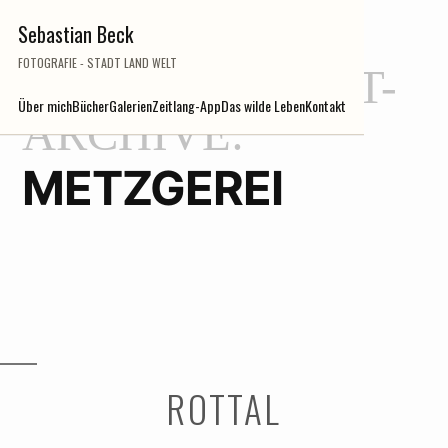
Zum
Sebastian Beck
Inhalt
FOTOGRAFIE - STADT LAND WELT
SCHLAGWORT-
springen
Über mich
Bücher
Galerien
Zeitlang-App
Das wilde Leben
Kontakt
ARCHIVE:
METZGEREI
ROTTAL